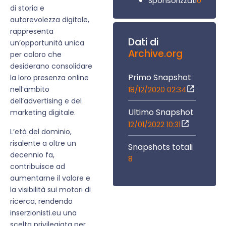
0
Sponsorizzati
di storia e
autorevolezza digitale,
rappresenta
Dati di
un’opportunità unica
Archive.org
per coloro che
desiderano consolidare
Primo Snapshot
la loro presenza online
nell’ambito
18/12/2020 02:34
dell’advertising e del
Ultimo Snapshot
marketing digitale.
12/01/2022 10:31
L’età del dominio,
risalente a oltre un
Snapshots totali
decennio fa,
8
contribuisce ad
aumentarne il valore e
la visibilità sui motori di
ricerca, rendendo
inserzionisti.eu una
scelta privilegiata per