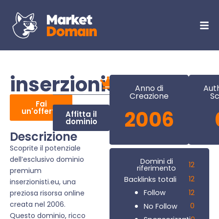
inserzionisti.eu
Anno di
Aut
Creazione
Sc
Fai
un'offerta
2006
Affitta il
dominio
Descrizione
Scoprite il potenziale
dell’esclusivo dominio
Domini di
12
riferimento
premium
12
Backlinks totali
inserzionisti.eu, una
12
Follow
preziosa risorsa online
creata nel 2006.
0
No Follow
Questo dominio, ricco