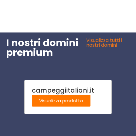
I nostri domini
Visualizza tutti i
nostri domini
premium
campeggiitaliani.it
staz
Visualizza prodotto
Visu