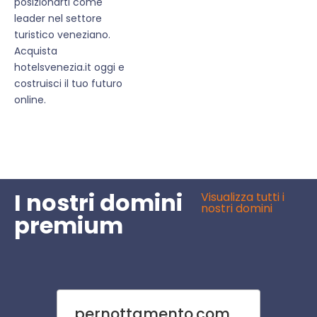
posizionarti come
leader nel settore
turistico veneziano.
Acquista
hotelsvenezia.it oggi e
costruisci il tuo futuro
online.
I nostri domini
Visualizza tutti i
nostri domini
premium
pernottamento.com
immu