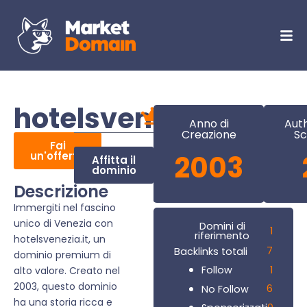
hotelsvenezia.it
Anno di
Auth
Creazione
Sc
Fai
un'offerta
2003
Affitta il
dominio
Descrizione
Immergiti nel fascino
unico di Venezia con
Domini di
1
riferimento
hotelsvenezia.it, un
7
Backlinks totali
dominio premium di
1
Follow
alto valore. Creato nel
2003, questo dominio
6
No Follow
ha una storia ricca e