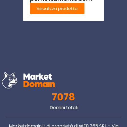
Visualizza prodotto
Visu
7078
Domini totali
Marketdomain.it di proprietà di WEB 365 SRL – Via