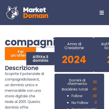
compagnidiclasse.it
Anno di
Auth
Creazione
Sc
Fai
un'offerta
2024
Affitta il
dominio
Descrizione
Scoprite il potenziale di
compagnidiclasse.it,
Domini di
38
riferimento
un dominio unico e
46
Backlinks totali
memorabile con una
38
Follow
storia digitale che
risale al 2001. Questo
8
No Follow
dominio offre