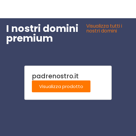
I nostri domini
Visualizza tutti i
nostri domini
premium
padrenostro.it
ostel
Visualizza prodotto
Visu