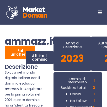
ammazz.it
Anno di
Auth
Creazione
Sc
Fai
un'offerta
2023
Affitta il
dominio
Descrizione
Spicca nel mondo
digitale italiano con il
Domini di
1
riferimento
dominio esclusivo
2
Backlinks totali
ammazz.it! Acquistato
1
Follow
per la prima volta nel
2021, questo dominio
1
No Follow
ha un’identità fresca e