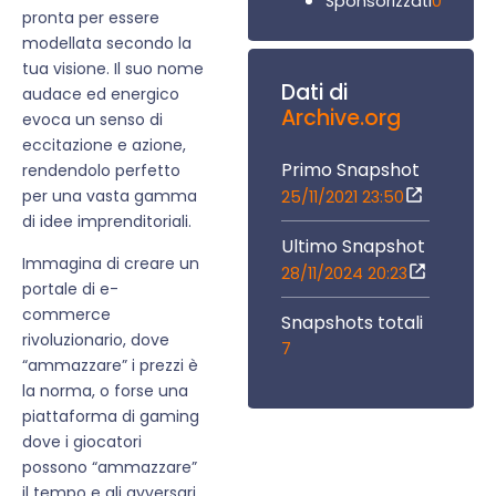
0
Sponsorizzati
pronta per essere
modellata secondo la
tua visione. Il suo nome
Dati di
audace ed energico
Archive.org
evoca un senso di
eccitazione e azione,
Primo Snapshot
rendendolo perfetto
per una vasta gamma
25/11/2021 23:50
di idee imprenditoriali.
Ultimo Snapshot
Immagina di creare un
28/11/2024 20:23
portale di e-
commerce
Snapshots totali
rivoluzionario, dove
7
“ammazzare” i prezzi è
la norma, o forse una
piattaforma di gaming
dove i giocatori
possono “ammazzare”
il tempo e gli avversari.