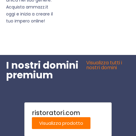
Acquista ammazz.it
oggi e inizia a creare il
tuo impero online!
I nostri domini
Visualizza tutti i
nostri domini
premium
ristoratori.com
ilcasi
Visualizza prodotto
Visu