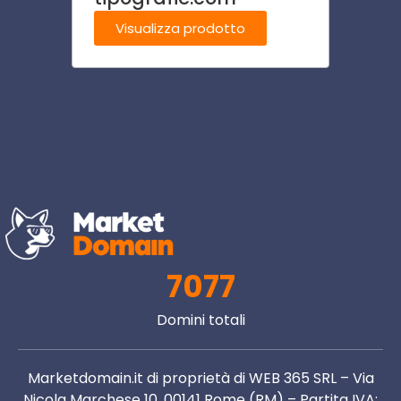
Visualizza prodotto
Visu
7077
Domini totali
Marketdomain.it di proprietà di WEB 365 SRL – Via
Nicola Marchese 10, 00141 Rome (RM) – Partita IVA: