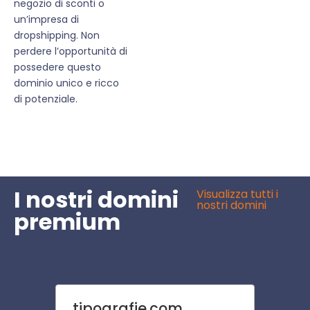
negozio di sconti o
un’impresa di
dropshipping. Non
perdere l’opportunità di
possedere questo
dominio unico e ricco
di potenziale.
I nostri domini
Visualizza tutti i
nostri domini
premium
tipografie.com
brac