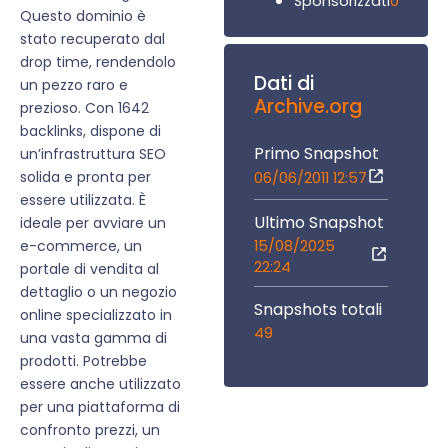
0
Sponsorizzati
Questo dominio è
stato recuperato dal
drop time, rendendolo
Dati di
un pezzo raro e
Archive.org
prezioso. Con 1642
backlinks, dispone di
Primo Snapshot
un’infrastruttura SEO
solida e pronta per
06/06/2011 12:57
essere utilizzata. È
Ultimo Snapshot
ideale per avviare un
15/08/2025
e-commerce, un
22:24
portale di vendita al
dettaglio o un negozio
Snapshots totali
online specializzato in
49
una vasta gamma di
prodotti. Potrebbe
essere anche utilizzato
per una piattaforma di
confronto prezzi, un