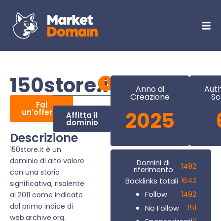
150store.it
Anno di
Auth
Creazione
Sc
Fai
un'offerta
2025
Affitta il
dominio
Descrizione
150store.it è un
dominio di alto valore
Domini di
1492
riferimento
con una storia
1642
Backlinks totali
significativa, risalente
1492
Follow
al 2011 come indicato
dal primo indice di
151
No Follow
web.archive.org.