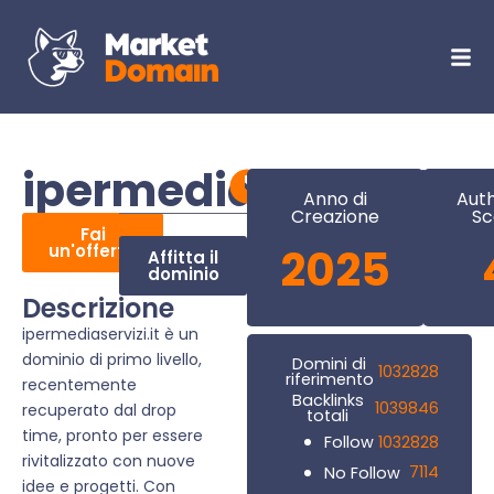
ipermediaservizi.it
Anno di
Auth
Creazione
Sc
Fai
un'offerta
2025
Affitta il
dominio
Descrizione
ipermediaservizi.it è un
dominio di primo livello,
Domini di
1032828
riferimento
recentemente
Backlinks
1039846
recuperato dal drop
totali
time, pronto per essere
1032828
Follow
rivitalizzato con nuove
7114
No Follow
idee e progetti. Con