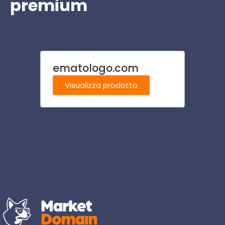
premium
ematologo.com
conso
Visualizza prodotto
Visu