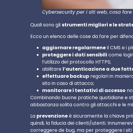
Cybersecurity per i siti web, cosa far
Quali sono gli
strumenti migliori e le strat
Ecco un elenco delle cose da fare per difende
aggiornare regolarmene
il CMS e i pl
proteggere i dati sensibili
come login
l’utilizzo del protocollo HTTPS;
abilitare
l’autenticazione a due fatt
effettuare backup
regolari in manier
sito in caso di attacco;
monitorare i tentativi di accesso
non
Combinando buone pratiche quotidiane e str
abbastanza solita contro gli attacchi e le 
La
prevenzione
è sicuramente la chiave prin
quindi, la fiducia dei clienti/utenti. Innumer
correggere de bug, ma per proteggere i sit