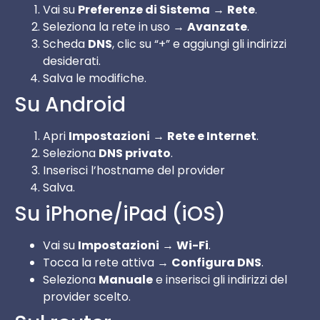
Vai su
Preferenze di Sistema
→
Rete
.
Seleziona la rete in uso →
Avanzate
.
Scheda
DNS
, clic su “+” e aggiungi gli indirizzi
desiderati.
Salva le modifiche.
Su Android
Apri
Impostazioni
→
Rete e Internet
.
Seleziona
DNS privato
.
Inserisci l’hostname del provider
Salva.
Su iPhone/iPad (iOS)
Vai su
Impostazioni
→
Wi-Fi
.
Tocca la rete attiva →
Configura DNS
.
Seleziona
Manuale
e inserisci gli indirizzi del
provider scelto.