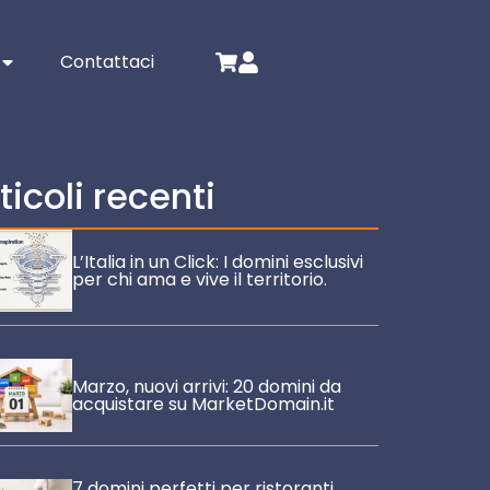
Contattaci
ticoli recenti
L’Italia in un Click: I domini esclusivi
per chi ama e vive il territorio.
Marzo, nuovi arrivi: 20 domini da
acquistare su MarketDomain.it
7 domini perfetti per ristoranti,