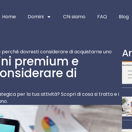
Home
Domini
Chi siamo
FAQ
Blog
Ar
 perché dovresti considerare di acquistarne uno
ini premium e
onsiderare di
gica per la tua attività? Scopri di cosa si tratta e i
uno.