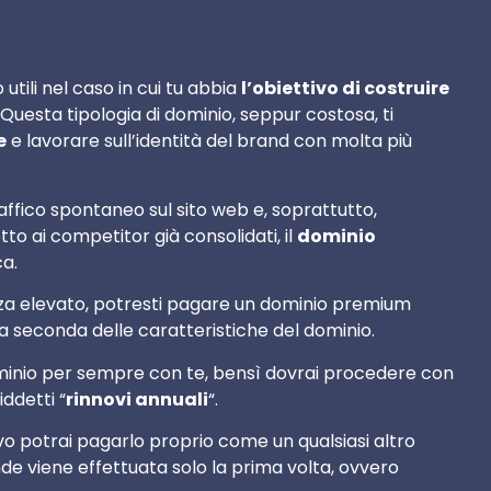
ili nel caso in cui tu abbia
l’obiettivo di costruire
 Questa tipologia di dominio, seppur costosa, ti
e
e lavorare sull’identità del brand con molta più
affico spontaneo sul sito web e, soprattutto,
to ai competitor già consolidati, il
dominio
a.
za elevato, potresti pagare un dominio premium
e a seconda delle caratteristiche del dominio.
ominio per sempre con te, bensì dovrai procedere con
iddetti “
rinnovi annuali
“.
vo potrai pagarlo proprio come un qualsiasi altro
ande viene effettuata solo la prima volta, ovvero