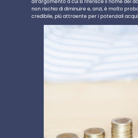
all’argomento a cui si riferisce il nome del 
non rischia di diminuire e, anzi, è molto pro
credibile, più attraente per i potenziali acqu