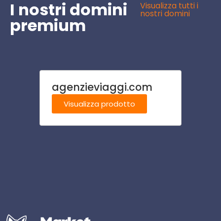
I nostri domini
Visualizza tutti i
nostri domini
premium
agenzieviaggi.com
beda
lia.it
Visualizza prodotto
Visu