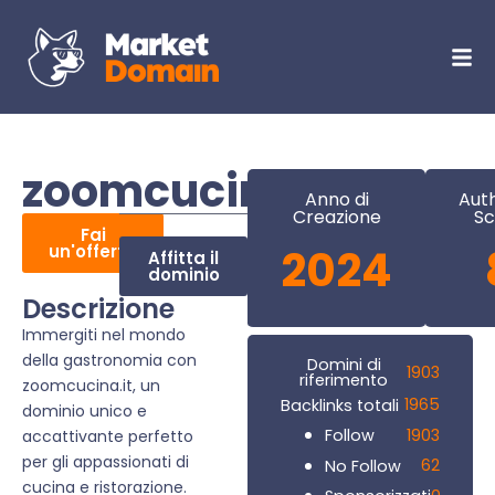
zoomcucina.it
Anno di
Auth
Creazione
Sc
Fai
un'offerta
2024
Affitta il
dominio
Descrizione
Immergiti nel mondo
della gastronomia con
Domini di
1903
riferimento
zoomcucina.it, un
1965
Backlinks totali
dominio unico e
1903
Follow
accattivante perfetto
per gli appassionati di
62
No Follow
cucina e ristorazione.