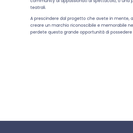
community di appassionati di spettacolo, o una pi
teatrali.
A prescindere dal progetto che avete in mente, ac
creare un marchio riconoscibile e memorabile nel 
perdete questa grande opportunità di possedere un