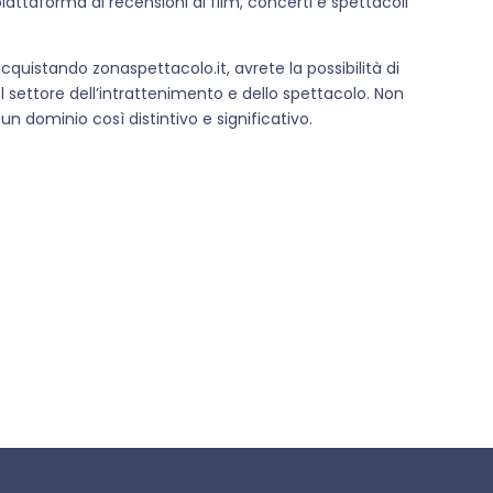
attaforma di recensioni di film, concerti e spettacoli
quistando zonaspettacolo.it, avrete la possibilità di
settore dell’intrattenimento e dello spettacolo. Non
 dominio così distintivo e significativo.