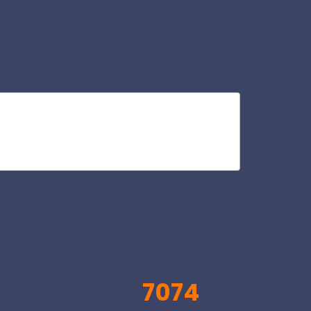
ele
V
7074