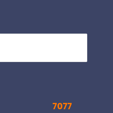
re
V
7077