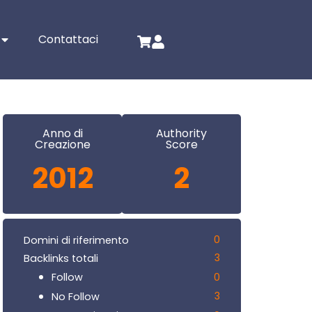
Contattaci
Anno di
Authority
Creazione
Score
2012
2
0
Domini di riferimento
3
Backlinks totali
0
Follow
3
No Follow