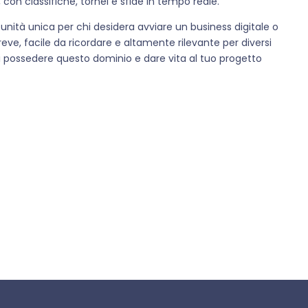
 con classifiche, tornei e sfide in tempo reale.
unità unica per chi desidera avviare un business digitale o
eve, facile da ricordare e altamente rilevante per diversi
 di possedere questo dominio e dare vita al tuo progetto