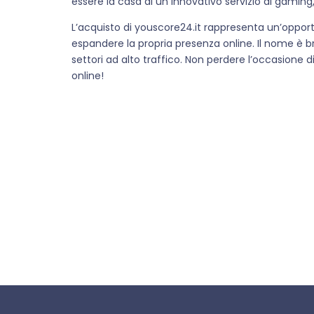
essere la casa di un innovativo servizio di gaming,
L’acquisto di youscore24.it rappresenta un’opport
espandere la propria presenza online. Il nome è br
settori ad alto traffico. Non perdere l’occasione
online!