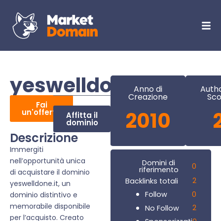
yeswelldone.it
Anno di
Autho
Creazione
Sco
Fai
un'offerta
2010
Affitta il
dominio
Descrizione
Immergiti
nell’opportunità unica
Domini di
0
riferimento
di acquistare il dominio
2
Backlinks totali
yeswelldone.it, un
0
Follow
dominio distintivo e
memorabile disponibile
2
No Follow
per l’acquisto. Creato