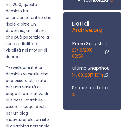
0
Sponsorizzati
nel 2010, questo
dominio ha
un’anzianità online che
Dati di
risale a oltre un
Archive.org
decennio, un fattore
che può potenziare la
Primo Snapshot
sua credibilità e
23/10/2010
visibilità nei motori di
08:50
ricerca.
Yeswelldone.it è un
Ultimo Snapshot
dominio versatile che
14/09/2017 16:14
può essere utilizzato
per una varietà di
Snapshots totali
progetti e iniziative di
13
business. Potrebbe
essere il luogo ideale
per un blog
motivazionale, un sito
di coaching personale