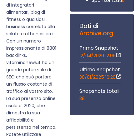
0
Sponsorizzati
di integratori
alimentari, blog di
fitness o qualsiasi
Dati di
business correlato alla
Archive.org
salute e al benessere.
Con un numero
Primo Snapshot
impressionante di 8881
backlinks,
12/04/2020 12:09
vitaminanews.it ha un
Ultimo Snapshot
grande potenziale di
SEO che può portare
30/01/2025 16:20
un flusso costante di
Snapshots totali
traffico al vostro sito.
38
La sua presenza online
risale al 2020, che
dimostra la sua
affidabilità e
persistenza nel tempo.
Potete utilizzare