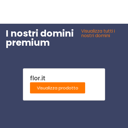
I nostri domini
Visualizza tutti i
nostri domini
premium
flor.it
cine
Visualizza prodotto
Visu