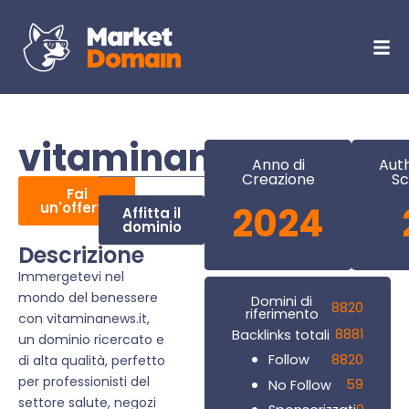
vitaminanews.it
Anno di
Auth
Creazione
Sc
Fai
un'offerta
2024
Affitta il
dominio
Descrizione
Immergetevi nel
mondo del benessere
Domini di
8820
riferimento
con vitaminanews.it,
8881
Backlinks totali
un dominio ricercato e
8820
Follow
di alta qualità, perfetto
per professionisti del
59
No Follow
settore salute, negozi