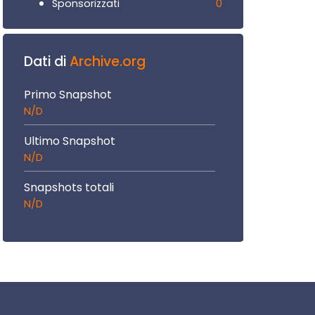
0
Sponsorizzati
Dati di
Archive.org
Primo Snapshot
N/D
Ultimo Snapshot
N/D
Snapshots totali
N/D