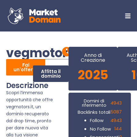
vegmotors.it
Anno di
Auth
Creazione
Sc
Fai
un'offerta
2025
Affitta il
dominio
Descrizione
Scopri l’immensa
opportunità che offre
Domini di
4943
riferimento
vegmotors.it, un
5087
Backlinks totali
dominio recuperato
4943
Follow
dal drop time, pronto
per dare nuova vita
144
No Follow
alla tua visione