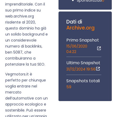
0
Sponsorizzati
imprenditoriale. Con il
suo primo indice su
web.archive.org
Dati di
risalente al 2020,
Archive.org
questo dominio ha già
un solido background e
Primo Snapshot
un considerevole
15/06/2020
numero di backlinks,
04:22
ben 5087, che
contribuiranno a
Ultimo Snapshot
potenziare la tua SEO.
31/12/2024 19:56
Vegmotors.it è
perfetto per chiunque
Snapshots totali
voglia entrare nel
59
mercato
dell’automotive con un
approccio ecologico e
sostenibile. Può essere
utilizzato per un’ampia