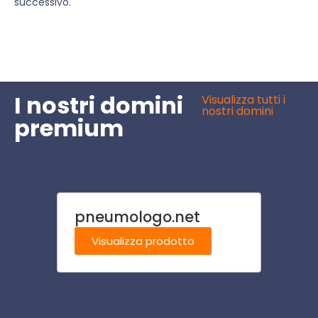
successivo.
I nostri domini
Visualizza tutti i
nostri domini
premium
pneumologo.net
italy
Visualizza prodotto
Visu