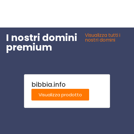
I nostri domini
Visualizza tutti i
nostri domini
premium
bibbia.info
pern
Visualizza prodotto
Visu