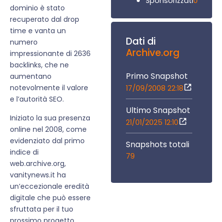
0
Sponsorizzati
dominio è stato
recuperato dal drop
time e vanta un
Dati di
numero
Archive.org
impressionante di 2636
backlinks, che ne
Primo Snapshot
aumentano
notevolmente il valore
17/09/2008 22:18
e l’autorità SEO.
Ultimo Snapshot
Iniziato la sua presenza
21/01/2025 12:10
online nel 2008, come
evidenziato dal primo
Snapshots totali
indice di
79
web.archive.org,
vanitynews.it ha
un’eccezionale eredità
digitale che può essere
sfruttata per il tuo
prossimo progetto