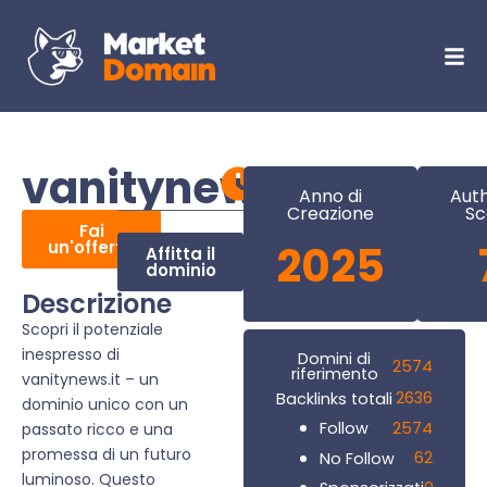
vanitynews.it
Anno di
Auth
Creazione
Sc
Fai
un'offerta
2025
Affitta il
dominio
Descrizione
Scopri il potenziale
inespresso di
Domini di
2574
riferimento
vanitynews.it – un
2636
Backlinks totali
dominio unico con un
2574
Follow
passato ricco e una
promessa di un futuro
62
No Follow
luminoso. Questo