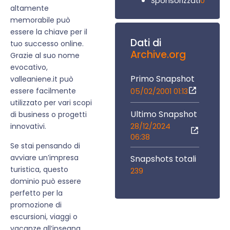
0
Sponsorizzati
altamente
memorabile può
essere la chiave per il
Dati di
tuo successo online.
Archive.org
Grazie al suo nome
evocativo,
Primo Snapshot
valleaniene.it può
essere facilmente
05/02/2001 01:13
utilizzato per vari scopi
Ultimo Snapshot
di business o progetti
28/12/2024
innovativi.
06:38
Se stai pensando di
avviare un’impresa
Snapshots totali
turistica, questo
239
dominio può essere
perfetto per la
promozione di
escursioni, viaggi o
vacanze all’insegna