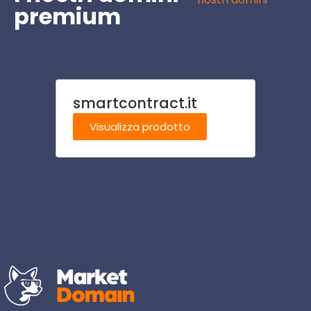
premium
smartcontract.it
polt
Visualizza prodotto
Visu