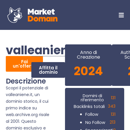
valleaniene.it
Anno di
Auth
Creazione
Sc
Fai
un'offerta
2024
Affitta il
dominio
Descrizione
Scopri il potenziale di
valleaniene.it, un
Domini di
131
riferimento
dominio storico, il cui
343
Backlinks totali
primo indice su
131
Follow
web.archive.org risale
al 2001. Questo
213
No Follow
dominio esclusivo e