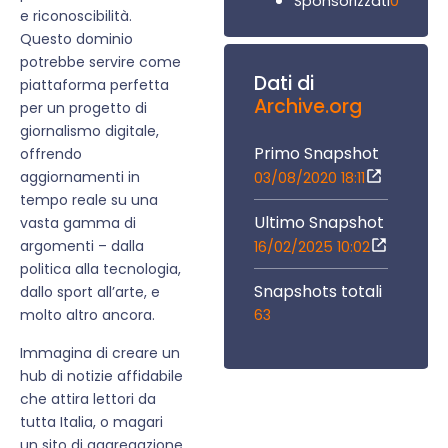
0
Sponsorizzati
e riconoscibilità.
Questo dominio
potrebbe servire come
Dati di
piattaforma perfetta
Archive.org
per un progetto di
giornalismo digitale,
Primo Snapshot
offrendo
aggiornamenti in
03/08/2020 18:11
tempo reale su una
Ultimo Snapshot
vasta gamma di
argomenti – dalla
16/02/2025 10:02
politica alla tecnologia,
Snapshots totali
dallo sport all’arte, e
63
molto altro ancora.
Immagina di creare un
hub di notizie affidabile
che attira lettori da
tutta Italia, o magari
un sito di aggregazione