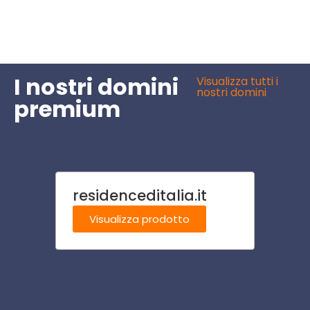
I nostri domini
Visualizza tutti i
nostri domini
premium
residenceditalia.it
resid
Visualizza prodotto
Visu