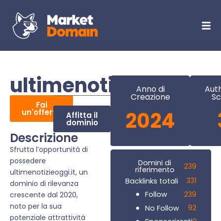
ultimenotizieoggi.it
Anno di
Auth
Creazione
Sc
Fai
un'offerta
2024
Affitta il
dominio
Descrizione
Sfrutta l’opportunità di
possedere
Domini di
239
riferimento
ultimenotizieoggi.it, un
331
Backlinks totali
dominio di rilevanza
239
Follow
crescente dal 2020,
noto per la sua
92
No Follow
potenziale attrattività