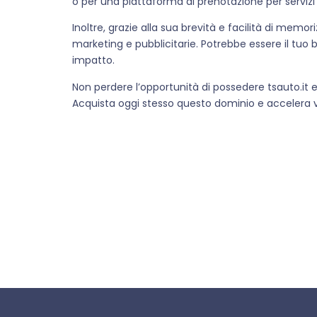
o per una piattaforma di prenotazione per servizi
Inoltre, grazie alla sua brevità e facilità di mem
marketing e pubblicitarie. Potrebbe essere il tuo b
impatto.
Non perdere l’opportunità di possedere tsauto.it e 
Acquista oggi stesso questo dominio e accelera v