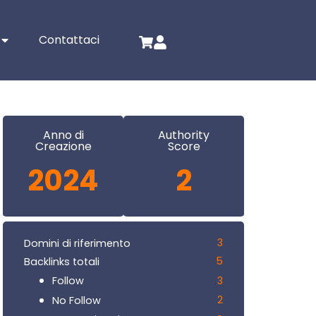
Contattaci
Anno di
Authority
Creazione
Score
2024
2
3
Domini di riferimento
5
Backlinks totali
3
Follow
2
No Follow