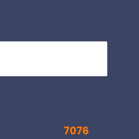
let
V
7076