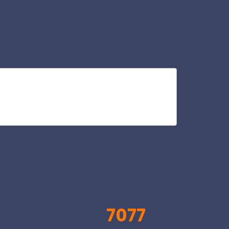
ilc
V
7077