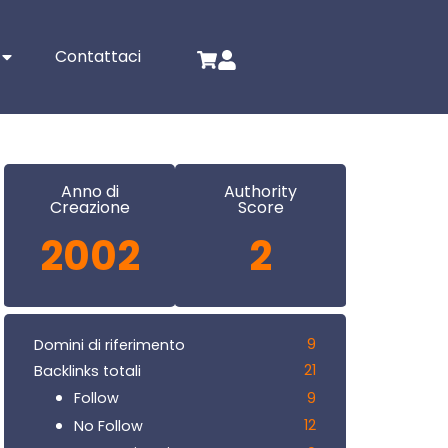
Contattaci
Anno di
Authority
Creazione
Score
2002
2
9
Domini di riferimento
21
Backlinks totali
9
Follow
12
No Follow