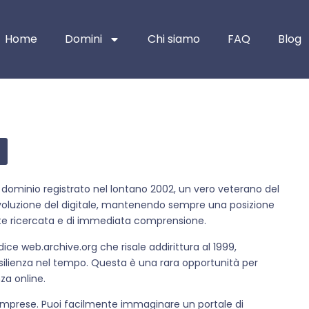
Home
Domini
Chi siamo
FAQ
Blog
un dominio registrato nel lontano 2002, un vero veterano del
evoluzione del digitale, mantenendo sempre una posizione
ente ricercata e di immediata comprensione.
ice web.archive.org che risale addirittura al 1999,
silienza nel tempo. Questa è una rara opportunità per
za online.
o imprese. Puoi facilmente immaginare un portale di