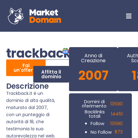
trackback.it
Anno di
Auth
Creazione
Sc
Fai
un'offerta
2007
Affitta il
dominio
Descrizione
Trackback.it è un
dominio di alta qualità,
Domini di
13590
riferimento
maturato dal 2007,
Backlinks
14451
con un punteggio di
totali
autorità di 18, che
13590
Follow
testimonia la sua
873
No Follow
autorevolezza nel web.