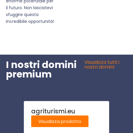
enorme potenziale per
il futuro. Non lasciatevi
sfuggire questa
incredibile opportunità!
I nostri domini
Visualizza tutti i
nostri domini
premium
agriturismi.eu
tipo
Visualizza prodotto
Visu