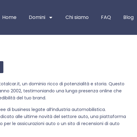
Home
Domini
Chi siamo
FAQ
Blog
lcar.it, un dominio ricco di potenzialità e storia. Questo
ll’anno 2002, testimoniando una lunga presenza online che
ibilità del tuo brand.
dee di business legate all’industria automobilistica.
edicato alle ultime novità del settore auto, una piattaforma
to per le assicurazioni auto o un sito di recensioni di auto