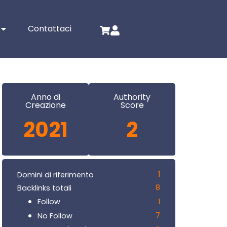
Contattaci
Anno di
Authority
Creazione
Score
2021
2
1
Domini di riferimento
8
Backlinks totali
1
Follow
7
No Follow