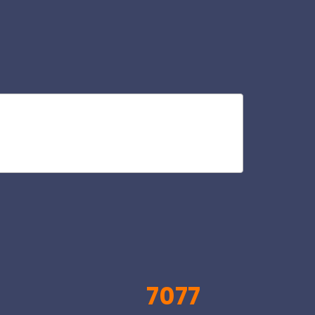
piz
V
7077