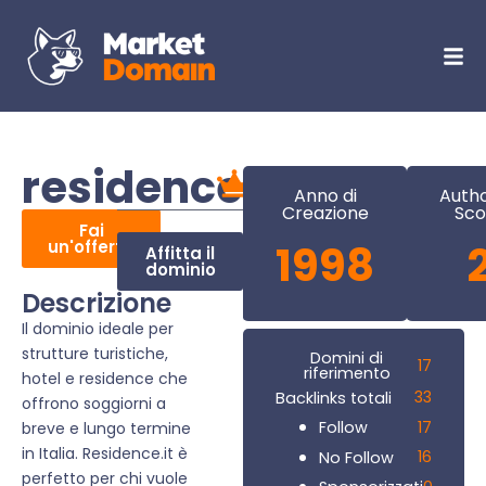
residence.it
Anno di
Autho
Creazione
Sco
Fai
un'offerta
1998
Affitta il
dominio
Descrizione
Il dominio ideale per
strutture turistiche,
Domini di
17
riferimento
hotel e residence che
33
Backlinks totali
offrono soggiorni a
17
Follow
breve e lungo termine
in Italia. Residence.it è
16
No Follow
perfetto per chi vuole