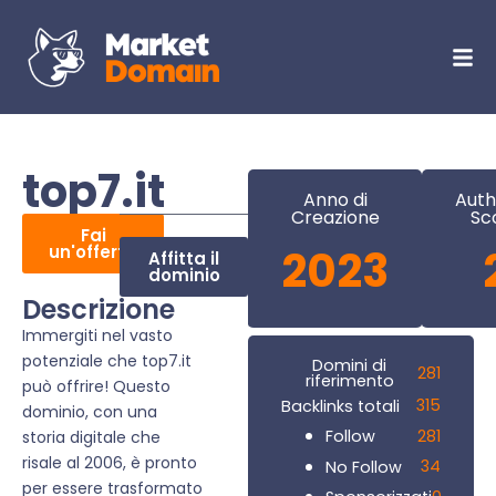
top7.it
Anno di
Auth
Creazione
Sc
Fai
un'offerta
2023
Affitta il
dominio
Descrizione
Immergiti nel vasto
potenziale che top7.it
Domini di
281
riferimento
può offrire! Questo
315
Backlinks totali
dominio, con una
281
Follow
storia digitale che
risale al 2006, è pronto
34
No Follow
per essere trasformato