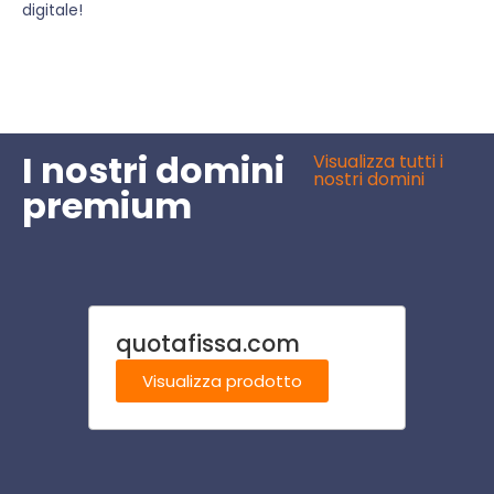
digitale!
I nostri domini
Visualizza tutti i
nostri domini
premium
quotafissa.com
camp
Visualizza prodotto
Visu