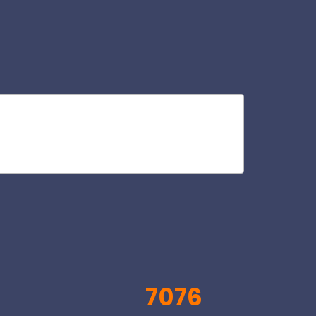
or
V
7076