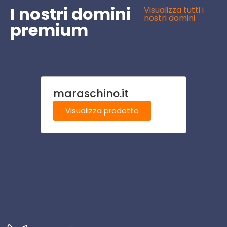
I nostri domini
Visualizza tutti i
nostri domini
premium
maraschino.it
salot
Visualizza prodotto
Visu