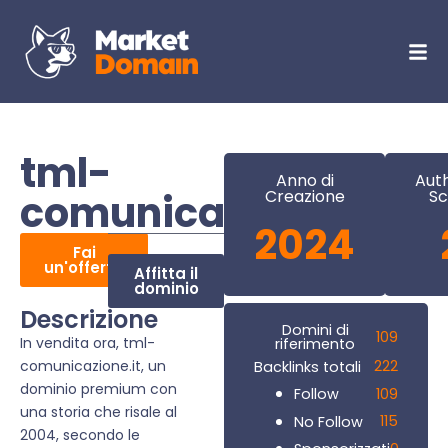
tml-
Anno di
Auth
comunicazione.it
Creazione
Sc
2024
Fai
un'offerta
Affitta il
dominio
Descrizione
Domini di
109
In vendita ora, tml-
riferimento
comunicazione.it, un
222
Backlinks totali
dominio premium con
109
Follow
una storia che risale al
115
No Follow
2004, secondo le