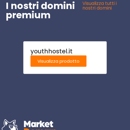
I nostri domini
Visualizza tutti i
nostri domini
premium
youthhostel.it
focac
Visualizza prodotto
Visu