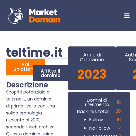
teltime.it
Anno di
Auth
Creazione
Sc
Fai
un'offerta
2023
Affitta il
dominio
Descrizione
Scopri il potenziale di
teltime.it, un dominio
Domini di
16
riferimento
di primo livello con una
28
Backlinks totali
solida cronologia
16
Follow
risalente al 2010,
secondo il web archive.
12
No Follow
Questo dominio unico