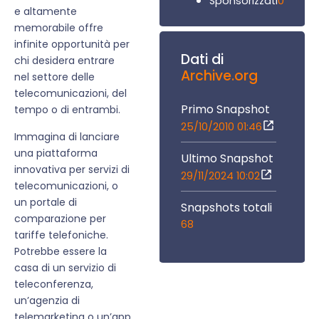
0
Sponsorizzati
e altamente
memorabile offre
infinite opportunità per
Dati di
chi desidera entrare
Archive.org
nel settore delle
telecomunicazioni, del
Primo Snapshot
tempo o di entrambi.
25/10/2010 01:46
Immagina di lanciare
una piattaforma
Ultimo Snapshot
innovativa per servizi di
29/11/2024 10:02
telecomunicazioni, o
un portale di
Snapshots totali
comparazione per
68
tariffe telefoniche.
Potrebbe essere la
casa di un servizio di
teleconferenza,
un’agenzia di
telemarketing o un’app