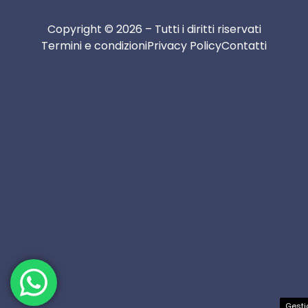
Copyright © 2026 – Tutti i diritti riservati
Termini e condizioni
Privacy Policy
Contatti
Gesti