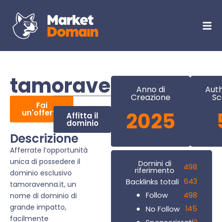
tamoravenna.it
Anno di
Auth
Creazione
Sc
Fai
un'offerta
2025
Affitta il
dominio
Descrizione
Afferrate l’opportunità
unica di possedere il
Domini di
498
riferimento
dominio esclusivo
643
Backlinks totali
tamoravenna.it, un
498
Follow
nome di dominio di
grande impatto,
145
No Follow
facilmente