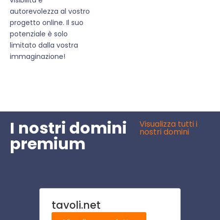
autorevolezza al vostro
progetto online. Il suo
potenziale è solo
limitato dalla vostra
immaginazione!
I nostri domini
Visualizza tutti i
nostri domini
premium
tavoli.net
scuo