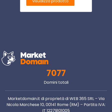
Visualizza prodotto
Visu
7077
Domini totali
Marketdomain.it di proprietà di WEB 365 SRL – Via
Nicola Marchese 10, 00141 Rome (RM) – Partita IVA:
IT 12279101005