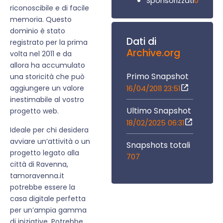
0
Sponsorizzati
riconoscibile e di facile
memoria. Questo
dominio è stato
Dati di
registrato per la prima
Archive.org
volta nel 2011 e da
allora ha accumulato
Primo Snapshot
una storicità che può
aggiungere un valore
16/04/2011 23:51
inestimabile al vostro
Ultimo Snapshot
progetto web.
18/02/2025 06:31
Ideale per chi desidera
avviare un’attività o un
Snapshots totali
progetto legato alla
707
città di Ravenna,
tamoravenna.it
potrebbe essere la
casa digitale perfetta
per un’ampia gamma
di iniziative. Potrebbe