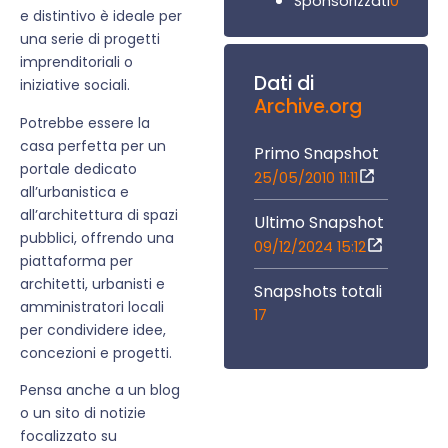
0
Sponsorizzati
e distintivo è ideale per
una serie di progetti
imprenditoriali o
Dati di
iniziative sociali.
Archive.org
Potrebbe essere la
casa perfetta per un
Primo Snapshot
portale dedicato
25/05/2010 11:11
all’urbanistica e
all’architettura di spazi
Ultimo Snapshot
pubblici, offrendo una
09/12/2024 15:12
piattaforma per
architetti, urbanisti e
Snapshots totali
amministratori locali
17
per condividere idee,
concezioni e progetti.
Pensa anche a un blog
o un sito di notizie
focalizzato su