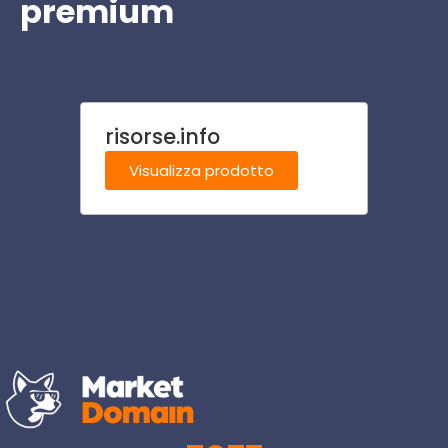
premium
risorse.info
casa
Visualizza prodotto
Visu