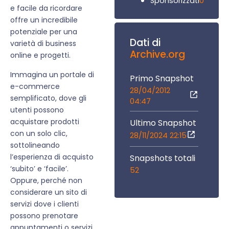
0
Sponsorizzati
e facile da ricordare
offre un incredibile
potenziale per una
Dati di
varietà di business
Archive.org
online e progetti.
Immagina un portale di
Primo Snapshot
e-commerce
28/04/2012
semplificato, dove gli
04:47
utenti possono
acquistare prodotti
Ultimo Snapshot
con un solo clic,
28/11/2024 22:15
sottolineando
l’esperienza di acquisto
Snapshots totali
‘subito’ e ‘facile’.
52
Oppure, perché non
considerare un sito di
servizi dove i clienti
possono prenotare
appuntamenti o servizi