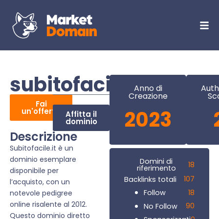
subitofacile.it
Anno di
Auth
Creazione
Sc
Fai
un'offerta
2023
Affitta il
dominio
Descrizione
Subitofacile.it è un
dominio esemplare
Domini di
18
riferimento
disponibile per
107
Backlinks totali
l’acquisto, con un
18
Follow
notevole pedigree
online risalente al 2012.
90
No Follow
Questo dominio diretto