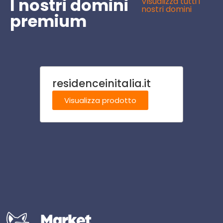
I nostri domini
Visualizza tutti i
nostri domini
premium
residenceinitalia.it
rapp
Visualizza prodotto
Visu