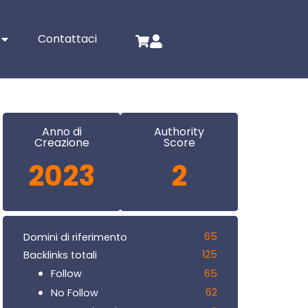
Contattaci
Anno di
Authority
Creazione
Score
2023
2
65
Domini di riferimento
125
Backlinks totali
65
Follow
62
No Follow