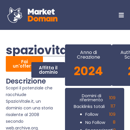
spaziovitale.it
Anno di
Auth
Creazione
Sc
Fai
un'offerta
2024
Affitta il
dominio
Descrizione
Scopri il potenziale che
racchiude
Domini di
109
riferimento
SpazioVitale.it, un
117
Backlinks totali
dominio con una storia
109
Follow
risalente al 2008
secondo
8
No Follow
web.archive.org.