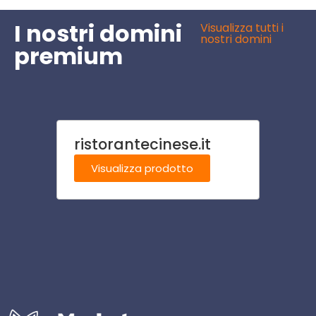
I nostri domini
Visualizza tutti i
nostri domini
premium
ristorantecinese.it
polt
Visualizza prodotto
Visu