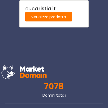
eucaristia.it
past
Visualizza prodotto
Visu
7078
Domini totali