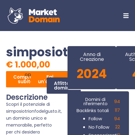
simposiotrionfodelgu
Anno di
Auth
Creazione
Sc
€
1.000,00
2024
oppure
Compralo
Fai
subito
un'offerta
Affitta il
dominio
Descrizione
Domini di
94
riferimento
Scopri il potenziale di
117
Backlinks totali
simposiotrionfodelgusto.it,
un dominio unico e
94
Follow
memorabile, perfetto
22
No Follow
per chi desidera