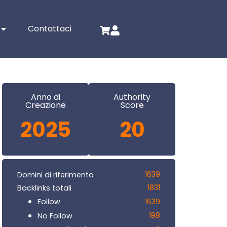
Contattaci
Anno di
Authority
Creazione
Score
2025
20
1639
Domini di riferimento
1831
Backlinks totali
1639
Follow
198
No Follow