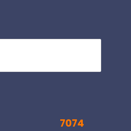
dis
V
7074