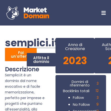
semplici.it
Anno di
Auth
Creazione
Sc
Fai
un'offerta
2023
Affitta il
dominio
Descrizione
Semplici.it è un
dominio dal nome
Domini di
3
riferimento
evocativo e di facile
12
Backlinks totali
memorizzazione,
3
Follow
perfetto per imprese e
progetti che puntano
9
No Follow
all’essenzialità, alla