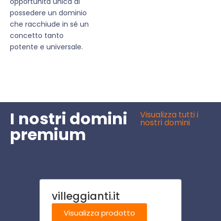
opportunità unica di
possedere un dominio
che racchiude in sé un
concetto tanto
potente e universale.
I nostri domini
Visualizza tutti i
nostri domini
premium
villeggianti.it
cardi
Visualizza prodotto
Visu