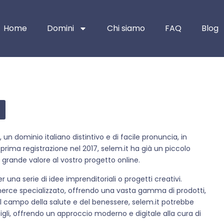
Home
Domini
Chi siamo
FAQ
Blog
 un dominio italiano distintivo e di facile pronuncia, in
prima registrazione nel 2017, selem.it ha già un piccolo
grande valore al vostro progetto online.
na serie di idee imprenditoriali o progetti creativi.
rce specializzato, offrendo una vasta gamma di prodotti,
 nel campo della salute e del benessere, selem.it potrebbe
igli, offrendo un approccio moderno e digitale alla cura di