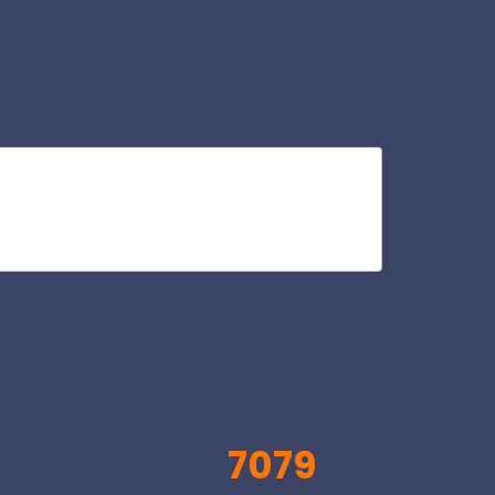
al
V
7079