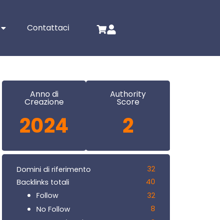
Contattaci
Anno di
Authority
Creazione
Score
2024
2
32
Domini di riferimento
40
Backlinks totali
32
Follow
8
No Follow