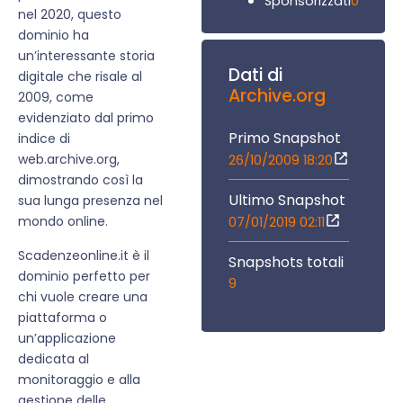
0
Sponsorizzati
nel 2020, questo
dominio ha
un’interessante storia
Dati di
digitale che risale al
Archive.org
2009, come
evidenziato dal primo
Primo Snapshot
indice di
web.archive.org,
26/10/2009 18:20
dimostrando così la
Ultimo Snapshot
sua lunga presenza nel
mondo online.
07/01/2019 02:11
Scadenzeonline.it è il
Snapshots totali
dominio perfetto per
9
chi vuole creare una
piattaforma o
un’applicazione
dedicata al
monitoraggio e alla
gestione delle