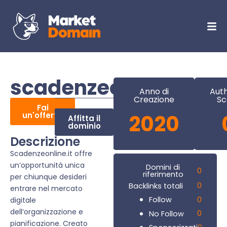
scadenzeonline.it
Anno di
Auth
Creazione
Sc
Fai
un'offerta
2020
Affitta il
dominio
Descrizione
Scadenzeonline.it offre
un’opportunità unica
Domini di
0
riferimento
per chiunque desideri
0
Backlinks totali
entrare nel mercato
0
Follow
digitale
dell’organizzazione e
0
No Follow
pianificazione. Creato