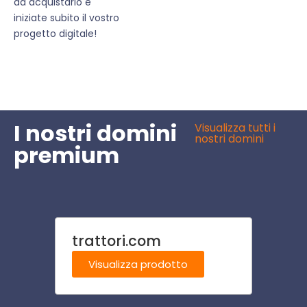
ad acquistarlo e
iniziate subito il vostro
progetto digitale!
I nostri domini
Visualizza tutti i
nostri domini
premium
trattori.com
psic
Visualizza prodotto
Visu