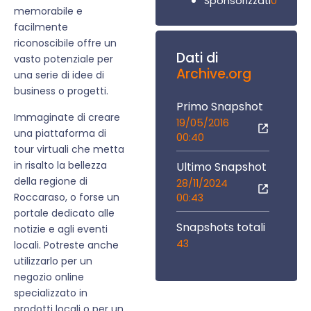
0
Sponsorizzati
memorabile e
facilmente
riconoscibile offre un
Dati di
vasto potenziale per
Archive.org
una serie di idee di
business o progetti.
Primo Snapshot
Immaginate di creare
19/05/2016
una piattaforma di
00:40
tour virtuali che metta
in risalto la bellezza
Ultimo Snapshot
della regione di
28/11/2024
Roccaraso, o forse un
00:43
portale dedicato alle
Snapshots totali
notizie e agli eventi
43
locali. Potreste anche
utilizzarlo per un
negozio online
specializzato in
prodotti locali o per un