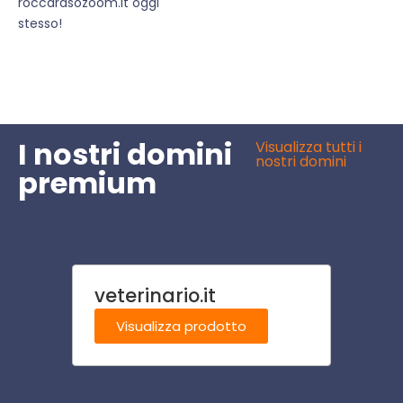
roccarasozoom.it oggi
stesso!
I nostri domini
Visualizza tutti i
nostri domini
premium
veterinario.it
villa
Visualizza prodotto
Visu