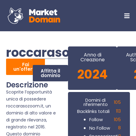
roccarasozoom.it
Anno di
Auth
Creazione
Sc
Fai
un'offerta
2024
Affitta il
dominio
Descrizione
Scoprite l’opportunità
unica di possedere
Domini di
105
riferimento
roccarasozoom.it, un
113
Backlinks totali
dominio di alto valore e
105
Follow
di grande rilevanza,
registrato nel 2016.
8
No Follow
Questo dominio