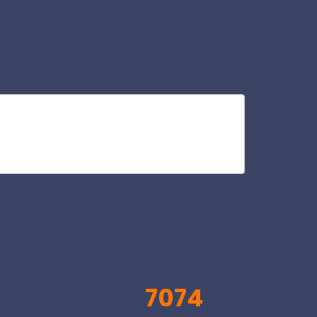
va
V
7074