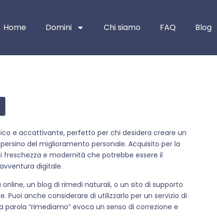
Home
Domini
Chi siamo
FAQ
Blog
nico e accattivante, perfetto per chi desidera creare un
 persino del miglioramento personale. Acquisito per la
di freschezza e modernità che potrebbe essere il
avventura digitale.
line, un blog di rimedi naturali, o un sito di supporto
 Puoi anche considerare di utilizzarlo per un servizio di
é la parola “rimediamo” evoca un senso di correzione e