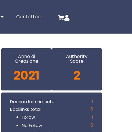
Contattaci
Anno di
Authority
Creazione
Score
2021
2
1
Domini di riferimento
6
Backlinks totali
1
Follow
5
No Follow