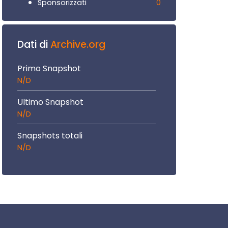
0
Sponsorizzati
Dati di
Archive.org
Primo Snapshot
N/D
Ultimo Snapshot
N/D
Snapshots totali
N/D