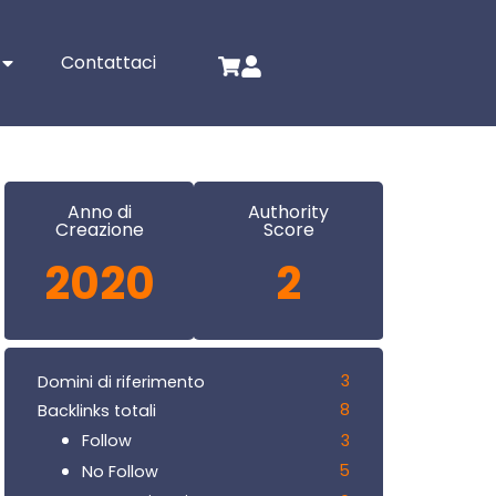
Contattaci
Anno di
Authority
Creazione
Score
2020
2
3
Domini di riferimento
8
Backlinks totali
3
Follow
5
No Follow