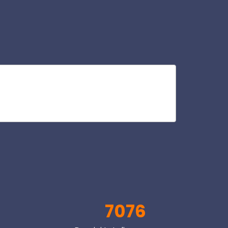
cu
V
7076