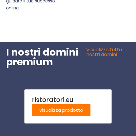
guidare il tuo successo
online.
I nostri domini
Visualizza tutti i
nostri domini
premium
ristoratori.eu
congi
Visualizza prodotto
Visu