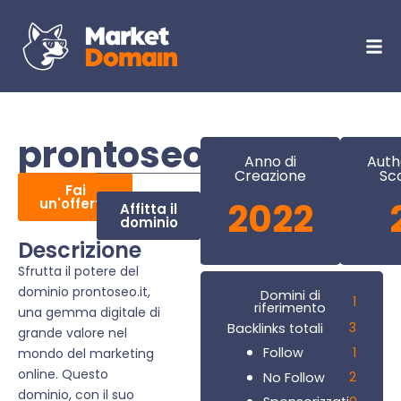
prontoseo.it
Anno di
Auth
Creazione
Sc
Fai
un'offerta
2022
Affitta il
dominio
Descrizione
Sfrutta il potere del
dominio prontoseo.it,
Domini di
1
riferimento
una gemma digitale di
3
Backlinks totali
grande valore nel
1
Follow
mondo del marketing
online. Questo
2
No Follow
dominio, con il suo