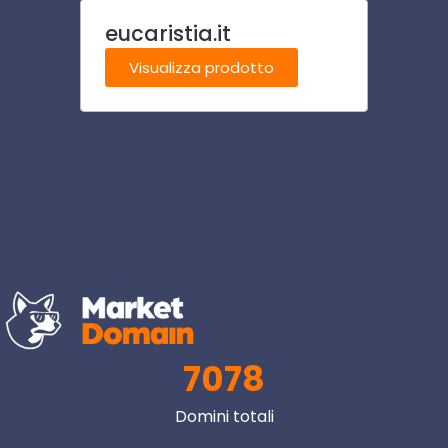
eucaristia.it
armer
Visualizza prodotto
Visu
7078
Domini totali