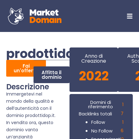
prodottidop.it
Anno di
Auth
Creazione
Sc
Fai
un'offerta
2022
Affitta il
dominio
Descrizione
Immergetevi nel
mondo della qualità e
Domini di
1
riferimento
dell’autenticità con il
7
Backlinks totali
dominio prodottidop.it.
1
Follow
In vendita ora, questo
dominio vanta
6
No Follow
un’anzianità