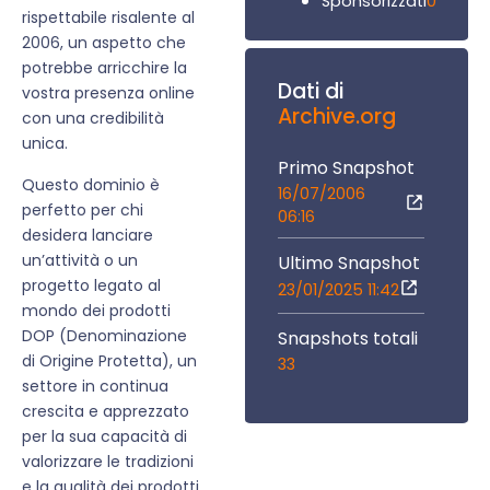
0
Sponsorizzati
rispettabile risalente al
2006, un aspetto che
potrebbe arricchire la
Dati di
vostra presenza online
Archive.org
con una credibilità
unica.
Primo Snapshot
Questo dominio è
16/07/2006
perfetto per chi
06:16
desidera lanciare
un’attività o un
Ultimo Snapshot
progetto legato al
23/01/2025 11:42
mondo dei prodotti
DOP (Denominazione
Snapshots totali
di Origine Protetta), un
33
settore in continua
crescita e apprezzato
per la sua capacità di
valorizzare le tradizioni
e la qualità dei prodotti