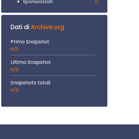
0
Sponsorizzati
Dati di
Archive.org
Primo Snapshot
N/D
Ultimo Snapshot
N/D
Snapshots totali
N/D