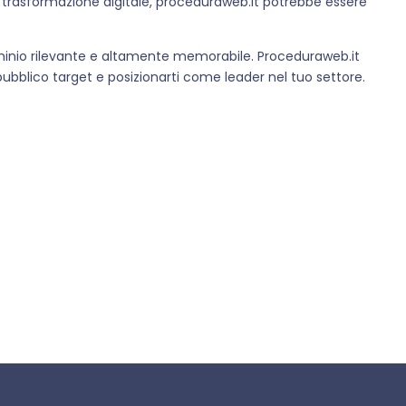
 trasformazione digitale, proceduraweb.it potrebbe essere
ominio rilevante e altamente memorabile. Proceduraweb.it
pubblico target e posizionarti come leader nel tuo settore.