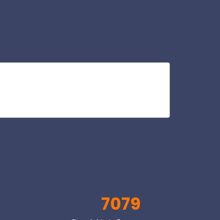
ha
V
7079