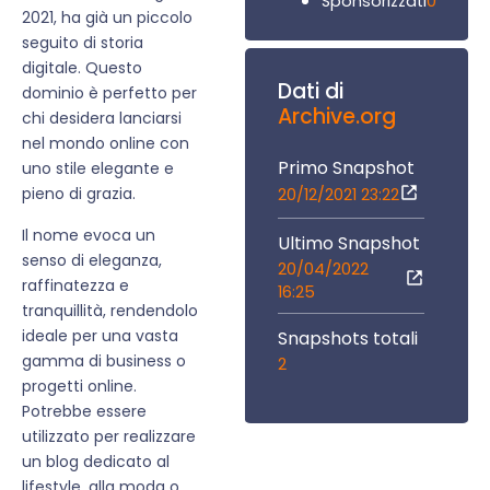
0
Sponsorizzati
2021, ha già un piccolo
seguito di storia
digitale. Questo
Dati di
dominio è perfetto per
Archive.org
chi desidera lanciarsi
nel mondo online con
Primo Snapshot
uno stile elegante e
pieno di grazia.
20/12/2021 23:22
Il nome evoca un
Ultimo Snapshot
senso di eleganza,
20/04/2022
raffinatezza e
16:25
tranquillità, rendendolo
ideale per una vasta
Snapshots totali
gamma di business o
2
progetti online.
Potrebbe essere
utilizzato per realizzare
un blog dedicato al
lifestyle, alla moda o