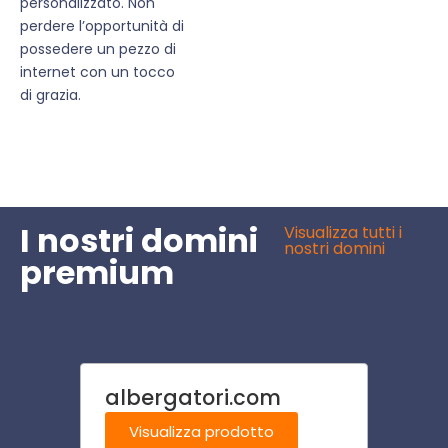
personalizzato. Non
perdere l’opportunità di
possedere un pezzo di
internet con un tocco
di grazia.
I nostri domini
Visualizza tutti i
nostri domini
premium
albergatori.com
hoste
Visualizza prodotto
Visu