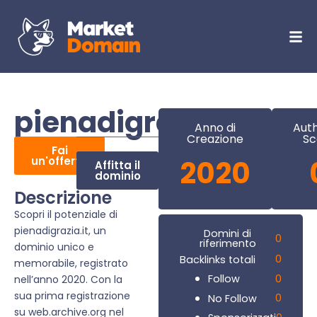
pienadigrazia.it
Anno di
Auth
Creazione
Sc
Fai
un'offerta
2020
Affitta il
dominio
Descrizione
Scopri il potenziale di
pienadigrazia.it, un
Domini di
0
riferimento
dominio unico e
0
Backlinks totali
memorabile, registrato
0
Follow
nell’anno 2020. Con la
sua prima registrazione
0
No Follow
su web.archive.org nel