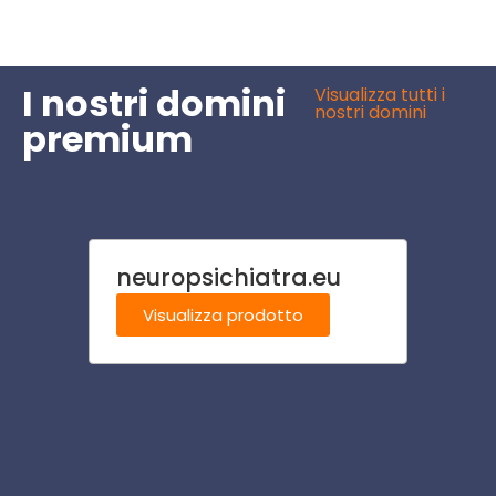
I nostri domini
Visualizza tutti i
nostri domini
premium
neuropsichiatra.eu
polt
Visualizza prodotto
Visu