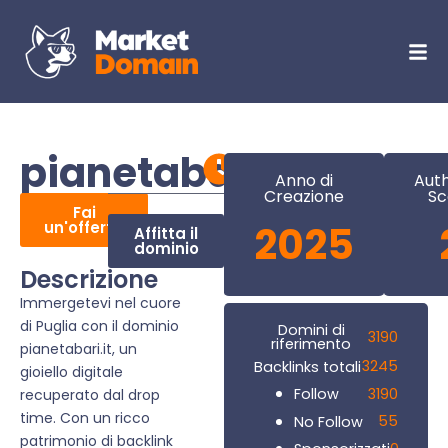
pianetabari.it
Anno di
Auth
Creazione
Sc
Fai
un'offerta
2025
Affitta il
dominio
Descrizione
Immergetevi nel cuore
di Puglia con il dominio
Domini di
3190
riferimento
pianetabari.it, un
3245
Backlinks totali
gioiello digitale
3190
Follow
recuperato dal drop
time. Con un ricco
55
No Follow
patrimonio di backlink