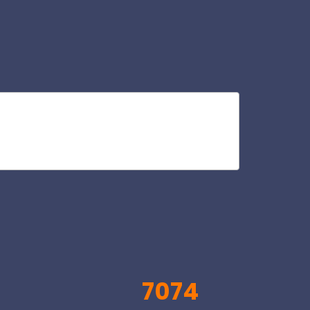
ca
V
7074