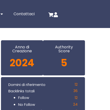
Contattaci
Anno di
Authority
Creazione
Score
2024
5
12
Domini di riferimento
36
Backlinks totali
12
Follow
24
No Follow