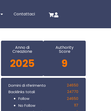
Contattaci
Anno di
Authority
Creazione
Score
2025
9
24650
Domini di riferimento
24770
Backlinks totali
24650
Follow
117
No Follow