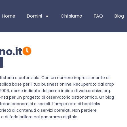
Home
Domini
Chi siamo
FAQ
Blog
no.it
 di storia e potenziale. Con un numero impressionante di
olida base per il tuo business online. Recuperato dal drop
l 2006, come indicato dal primo indice di web.archive.org.
nza per un progetto di osservatorio astronomico, un blog
ei trend economici e sociali. L’ampia rete di backlinks
età di contenuti o servizi correlati. Non perdere
 di farlo brillare nel panorama digitale.