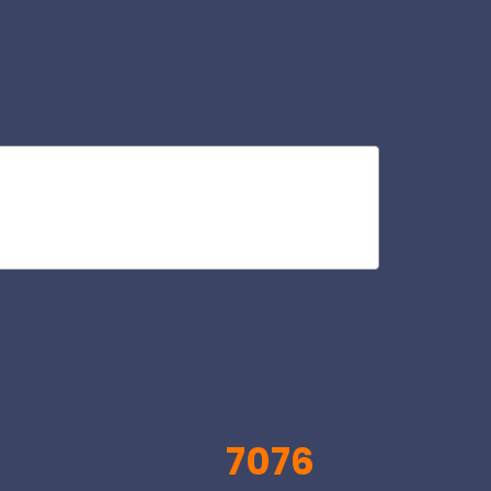
add
V
7076