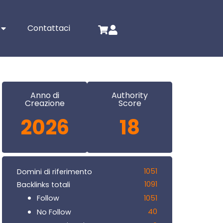
Contattaci
Anno di
Authority
Creazione
Score
2026
18
1051
Domini di riferimento
1091
Backlinks totali
1051
Follow
40
No Follow