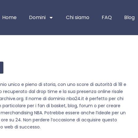
Home
Domini
Chi siamo
FAQ
Blog
inio unico e pieno di storia, con uno score di autorità di 18 e
o recuperato dal drop time e la sua presenza online risale
rchive.org. Il nome di dominio nba24.it è perfetto per chi
n particolare per i fan di basket, blog, forum o per creare
merchandising NBA. Potrebbe essere anche l’ideale per un
24 ore su 24. Non perdere l’occasione di acquisire questo
tto web di successo.