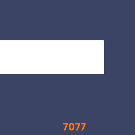
mer
V
7077